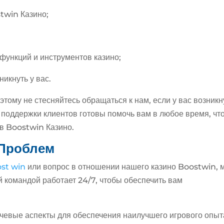
stwin Казино;
функций и инструментов казино;
никнуть у вас.
тому не стесняйтесь обращаться к нам, если у вас возникн
поддержки клиентов готовы помочь вам в любое время, чт
в Boostwin Казино.
 Проблем
ost win
или вопрос в отношении нашего казино Boostwin, 
 командой работает 24/7, чтобы обеспечить вам
чевые аспекты для обеспечения наилучшего игрового опыт