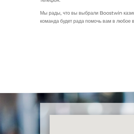
телефон.
Мы рады, что вы выбрали Boostwin казин
команда будет рада помочь вам в любое в