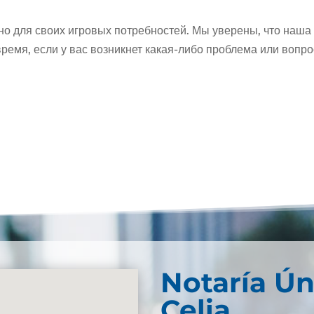
о для своих игровых потребностей. Мы уверены, что наша
ремя, если у вас возникнет какая-либо проблема или вопро
Notaría Ún
Celia