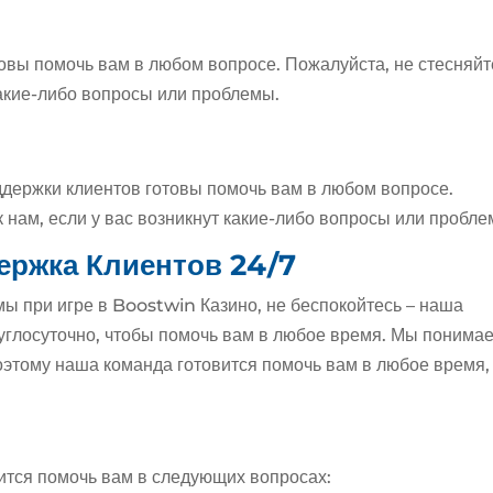
овы помочь вам в любом вопросе. Пожалуйста, не стесняйт
какие-либо вопросы или проблемы.
держки клиентов готовы помочь вам в любом вопросе.
 нам, если у вас возникнут какие-либо вопросы или пробле
ержка Клиентов 24/7
мы при игре в Boostwin Казино, не беспокойтесь – наша
углосуточно, чтобы помочь вам в любое время. Мы понима
поэтому наша команда готовится помочь вам в любое время,
ится помочь вам в следующих вопросах: