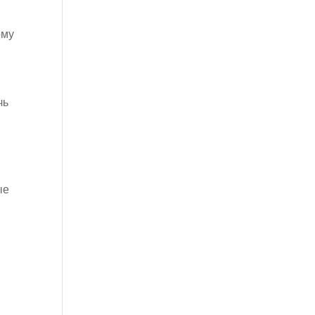
ому
чь
ые