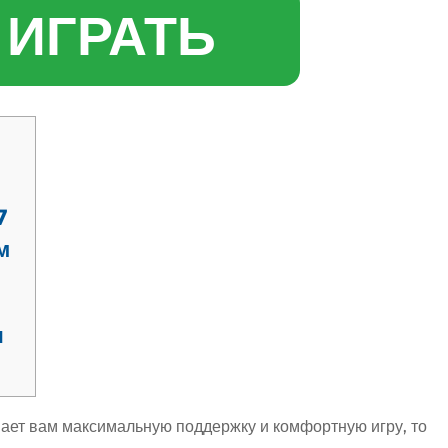
️ ИГРАТЬ
7
м
ы
вает вам максимальную поддержку и комфортную игру, то