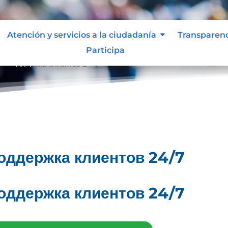
Atención y servicios a la ciudadanía
Transparen
Participa
 – поддержка клиентов 24/7
поддержка клиентов 24/7
поддержка клиентов 24/7