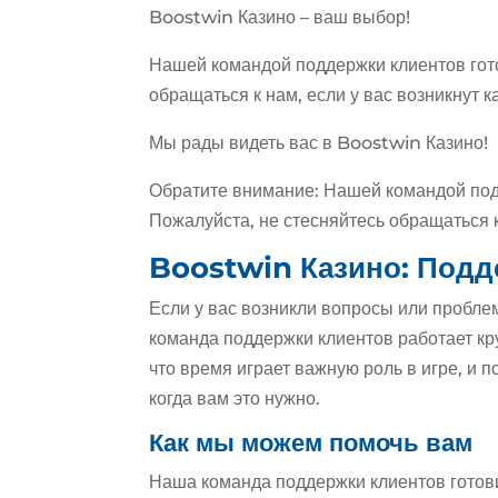
Boostwin Казино – ваш выбор!
Нашей командой поддержки клиентов гот
обращаться к нам, если у вас возникнут 
Мы рады видеть вас в Boostwin Казино!
Обратите внимание: Нашей командой под
Пожалуйста, не стесняйтесь обращаться к
Boostwin Казино: Подд
Если у вас возникли вопросы или пробле
команда поддержки клиентов работает кр
что время играет важную роль в игре, и 
когда вам это нужно.
Как мы можем помочь вам
Наша команда поддержки клиентов готов