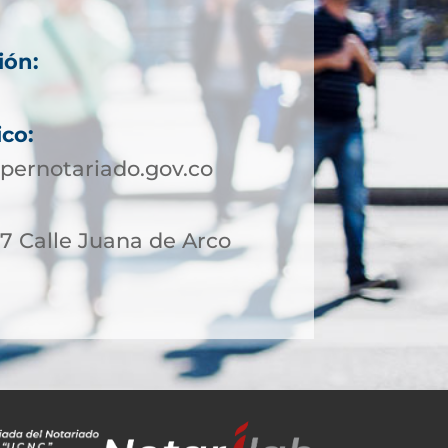
ión:
ico:
pernotariado.gov.co
17 Calle Juana de Arco