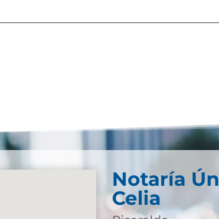
Notaría Ún
Celia