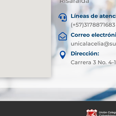
Risaralda
Líneas de atenc

(+57)3178871683
Correo electrón

unicalacelia@su
Dirección:

Carrera 3 No. 4-