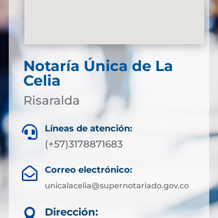
Notaría Única de La
Celia
Risaralda
Líneas de atención:

(+57)3178871683
Correo electrónico:

unicalacelia@supernotariado.gov.co
Dirección:
