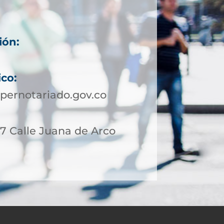
ión:
ico:
pernotariado.gov.co
17 Calle Juana de Arco