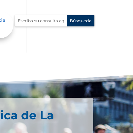
cia
ica de La