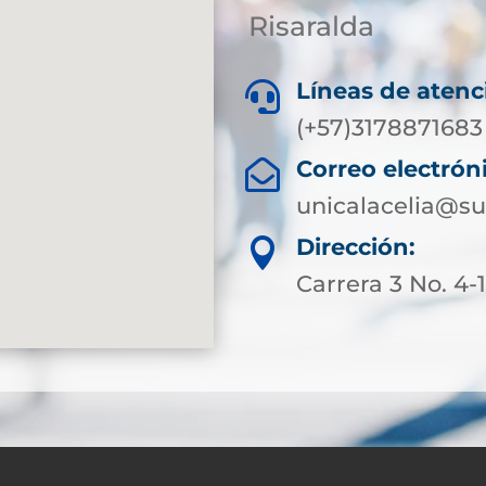
Risaralda
Líneas de atenc

(+57)3178871683
Correo electrón

unicalacelia@su
Dirección:

Carrera 3 No. 4-