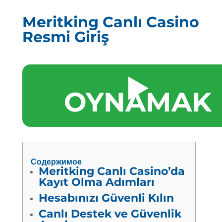
Meritking Canlı Casino
Resmi Giriş
▶️
OYNAMAK
Содержимое
Meritking Canlı Casino’da
Kayıt Olma Adımları
Hesabınızı Güvenli Kılın
Canlı Destek ve Güvenlik