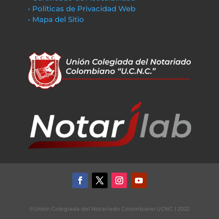
• Políticas de Privacidad Web
• Mapa del Sitio
©Unión Colegiada del Notariado Colombiano UCNC | 2022