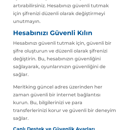
artırabilirsiniz. Hesabınızı güvenli tutmak
için şifrenizi düzenli olarak değiştirmeyi
unutmayın.
Hesabınızı Güvenli Kılın
Hesabınızı güvenli tutmak için, güvenli bir
şifre oluşturun ve düzenli olarak şifrenizi
değiştirin. Bu, hesabınızın güvenliğini
sağlayarak, oyunlarınızın güvenliğini de
sağlar.
Meritking güncel adres üzerinden her
zaman güvenli bir internet bağlantısı
kurun. Bu, bilgilerinizi ve para
transferlerinizi korur ve güvenli bir deneyim
sağlar.
Canlı Destek ve Güvenlik Ayarları