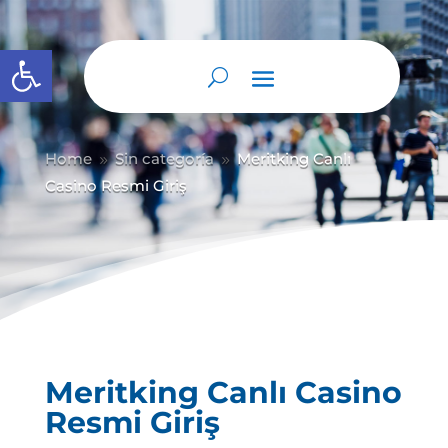
Abrir barra de herramientas
Home
Sin categoría
Meritking Canlı
9
9
Casino Resmi Giriş
Meritking Canlı Casino
Resmi Giriş