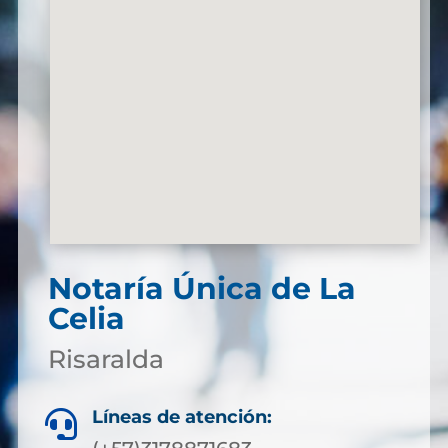
Notaría Única de La
Celia
Risaralda
Líneas de atención:
