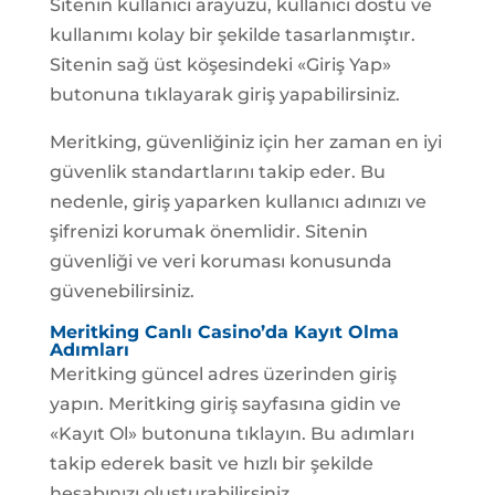
Sitenin kullanıcı arayüzü, kullanıcı dostu ve
kullanımı kolay bir şekilde tasarlanmıştır.
Sitenin sağ üst köşesindeki «Giriş Yap»
butonuna tıklayarak giriş yapabilirsiniz.
Meritking, güvenliğiniz için her zaman en iyi
güvenlik standartlarını takip eder. Bu
nedenle, giriş yaparken kullanıcı adınızı ve
şifrenizi korumak önemlidir. Sitenin
güvenliği ve veri koruması konusunda
güvenebilirsiniz.
Meritking Canlı Casino’da Kayıt Olma
Adımları
Meritking güncel adres üzerinden giriş
yapın. Meritking giriş sayfasına gidin ve
«Kayıt Ol» butonuna tıklayın. Bu adımları
takip ederek basit ve hızlı bir şekilde
hesabınızı oluşturabilirsiniz.