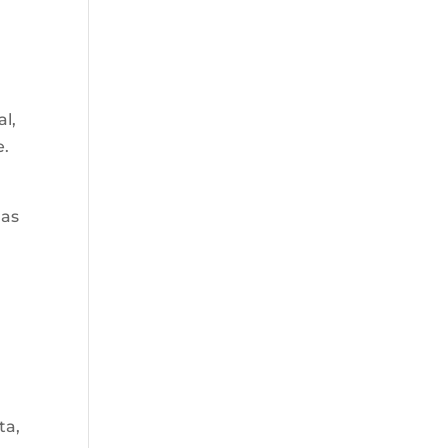
al,
e.
das
ta,