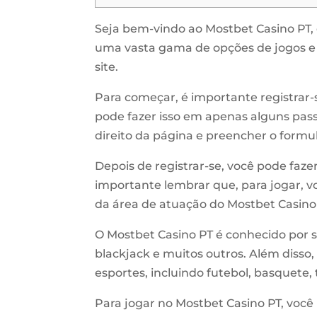
Seja bem-vindo ao Mostbet Casino PT, 
uma vasta gama de opções de jogos e a
site.
Para começar, é importante registrar-se
pode fazer isso em apenas alguns passo
direito da página e preencher o formul
Depois de registrar-se, você pode faze
importante lembrar que, para jogar, v
da área de atuação do Mostbet Casino
O Mostbet Casino PT é conhecido por su
blackjack e muitos outros. Além disso
esportes, incluindo futebol, basquete, 
Para jogar no Mostbet Casino PT, você p