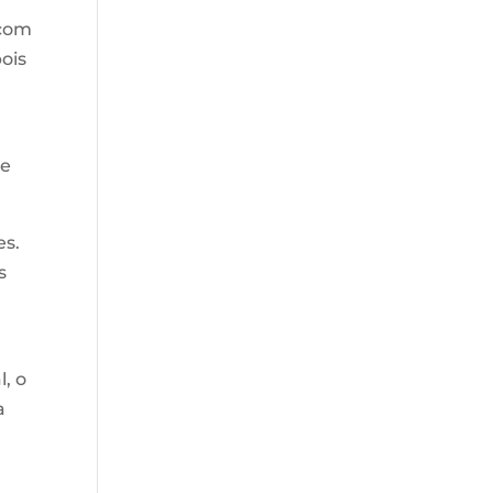
 com
ois
de
es.
s
, o
a