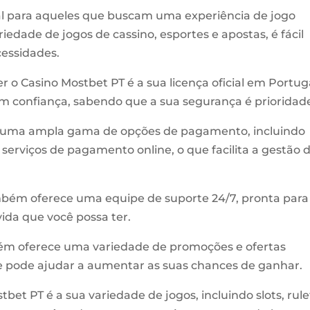
l para aqueles que buscam uma experiência de jogo
iedade de jogos de cassino, esportes e apostas, é fácil
cessidades.
r o Casino Mostbet PT é a sua licença oficial em Portug
om confiança, sabendo que a sua segurança é prioridad
 uma ampla gama de opções de pagamento, incluindo
e serviços de pagamento online, o que facilita a gestão 
ambém oferece uma equipe de suporte 24/7, pronta para
da que você possa ter.
bém oferece uma variedade de promoções e ofertas
ue pode ajudar a aumentar as suas chances de ganhar.
bet PT é a sua variedade de jogos, incluindo slots, rule