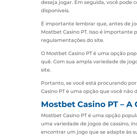
deseja jogar. Em seguida, você pode c
disponíveis.
É importante lembrar que, antes de jog
Mostbet Casino PT. Isso é importante 
regulamentações do site.
O Mostbet Casino PT é uma opção popul
quê. Com sua ampla variedade de jogos
site.
Portanto, se você está procurando por 
Casino PT é uma opção que você não d
Mostbet Casino PT – A 
Mostbet Casino PT é uma opção popula
uma variedade de jogos de cassino, incl
encontrar um jogo que se adapte às su