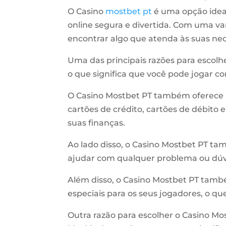
O Casino
mostbet pt
é uma opção idea
online segura e divertida. Com uma var
encontrar algo que atenda às suas ne
Uma das principais razões para escolhe
o que significa que você pode jogar c
O Casino Mostbet PT também oferece
cartões de crédito, cartões de débito 
suas finanças.
Ao lado disso, o Casino Mostbet PT t
ajudar com qualquer problema ou dúvi
Além disso, o Casino Mostbet PT tam
especiais para os seus jogadores, o q
Outra razão para escolher o Casino Most