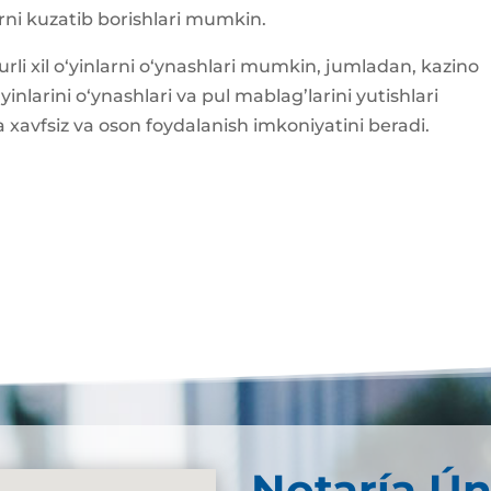
rni kuzatib borishlari mumkin.
urli xil o‘yinlarni o‘ynashlari mumkin, jumladan, kazino
o‘yinlarini o‘ynashlari va pul mablag’larini yutishlari
 xavfsiz va oson foydalanish imkoniyatini beradi.
Notaría Ún