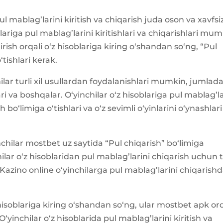
l mablag’larini kiritish va chiqarish juda oson va xavfsiz
lariga pul mablag’larini kiritishlari va chiqarishlari mum
ish orqali o‘z hisoblariga kiring o‘shandan so‘ng, “Pul
‘tishlari kerak.
hilar turli xil usullardan foydalanishlari mumkin, jumlad
i va boshqalar. O‘yinchilar o‘z hisoblariga pul mablag’la
bo‘limiga o‘tishlari va o‘z sevimli o‘yinlarini o‘ynashlari
nchilar mostbet uz saytida “Pul chiqarish” bo‘limiga
ilar o‘z hisoblaridan pul mablag’larini chiqarish uchun t
Kazino online o‘yinchilarga pul mablag’larini chiqarish
z hisoblariga kiring o‘shandan so‘ng, ular mostbet apk orq
‘yinchilar o‘z hisoblarida pul mablag’larini kiritish va