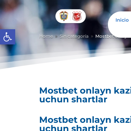
Inicio
Abrir barra de herramientas
Home
Sin categoría
Mostbet onlayn 
9
9
Mostbet onlayn kazi
uchun shartlar
Mostbet onlayn kazi
uchun shartlar