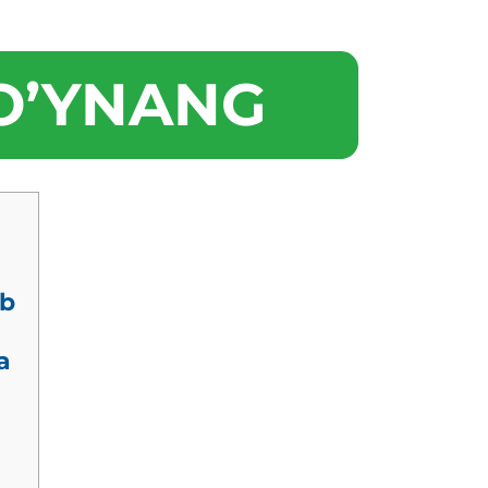
 O’YNANG
ob
a