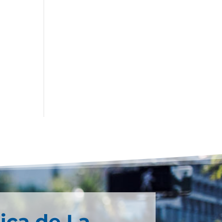
ica de La