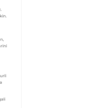
.
kin.
an,
rini
urli
da
ali