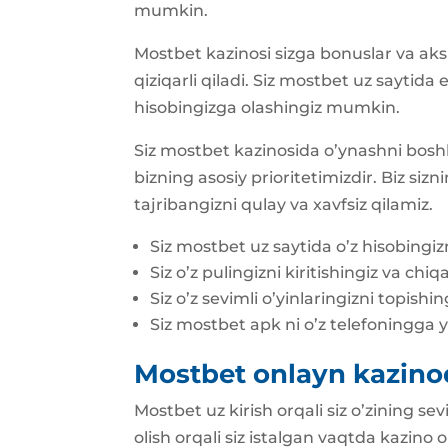
mumkin.
Mostbet kazinosi sizga bonuslar va aksiy
qiziqarli qiladi. Siz mostbet uz saytida 
hisobingizga olashingiz mumkin.
Siz mostbet kazinosida o’ynashni boshla
bizning asosiy prioritetimizdir. Biz siz
tajribangizni qulay va xavfsiz qilamiz.
Siz mostbet uz saytida o’z hisobing
Siz o’z pulingizni kiritishingiz va ch
Siz o’z sevimli o’yinlaringizni topish
Siz mostbet apk ni o’z telefoningga
Mostbet onlayn kazinod
Mostbet uz kirish orqali siz o’zining s
olish orqali siz istalgan vaqtda kazino