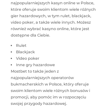
najpopularniejszych kasyn online w Polsce,
które oferuje swoim klientom wiele różnych
gier hazardowych, w tym rulet, blackjack,
video poker, a także wiele innych. Możesz
również wybrać kasyno online, które jest
dostępne dla Ciebie.
Rulet
Blackjack
Video poker
Inne gry hazardowe
Mostbet to także jeden z
najpopularniejszych operatorów
bukmacherskich w Polsce, który oferuje
swoim klientom wiele różnych bonusów i
promocji, aby pomóc im w rozpoczęciu
swojej przygody hazardowej.