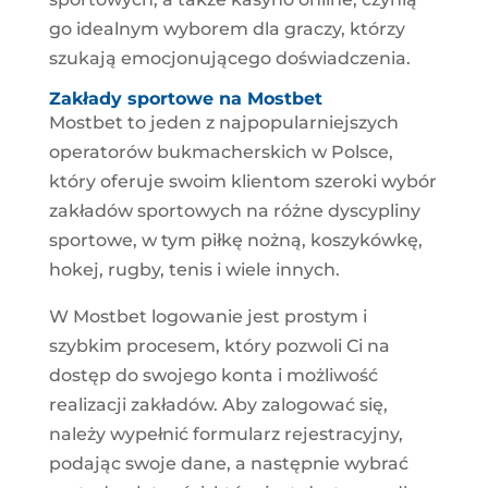
go idealnym wyborem dla graczy, którzy
szukają emocjonującego doświadczenia.
Zakłady sportowe na Mostbet
Mostbet to jeden z najpopularniejszych
operatorów bukmacherskich w Polsce,
który oferuje swoim klientom szeroki wybór
zakładów sportowych na różne dyscypliny
sportowe, w tym piłkę nożną, koszykówkę,
hokej, rugby, tenis i wiele innych.
W Mostbet logowanie jest prostym i
szybkim procesem, który pozwoli Ci na
dostęp do swojego konta i możliwość
realizacji zakładów. Aby zalogować się,
należy wypełnić formularz rejestracyjny,
podając swoje dane, a następnie wybrać