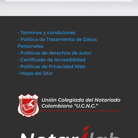
• Términos y condiciones
• Política de Tratamiento de Datos
Personales
• Políticas de derechos de autor
• Certificado de Accesibilidad
• Políticas de Privacidad Web
• Mapa del Sitio