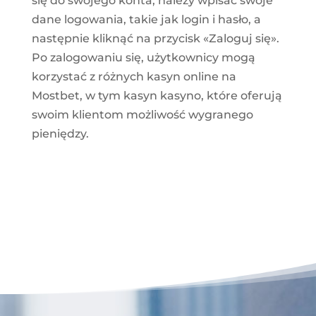
się do swojego konta, należy wpisać swoje
dane logowania, takie jak login i hasło, a
następnie kliknąć na przycisk «Zaloguj się».
Po zalogowaniu się, użytkownicy mogą
korzystać z różnych kasyn online na
Mostbet, w tym kasyn kasyno, które oferują
swoim klientom możliwość wygranego
pieniędzy.