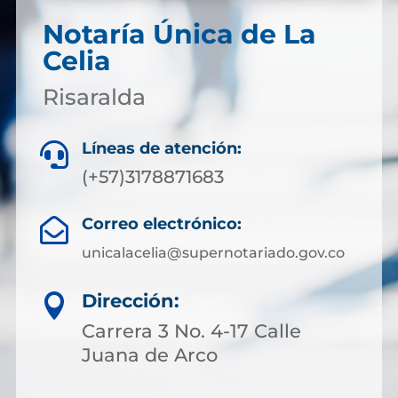
Notaría Única de La
Celia
Risaralda
Líneas de atención:

(+57)3178871683
Correo electrónico:

unicalacelia@supernotariado.gov.co
Dirección:

Carrera 3 No. 4-17 Calle
Juana de Arco