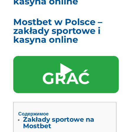
kasyna online
Mostbet w Polsce –
zakłady sportowe i
kasyna online
▶️
GRAĆ
Содержимое
Zakłady sportowe na
Mostbet