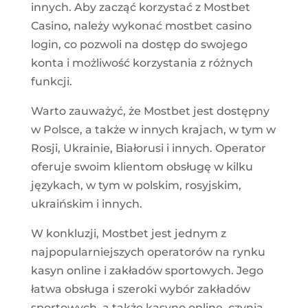
innych. Aby zacząć korzystać z Mostbet
Casino, należy wykonać mostbet casino
login, co pozwoli na dostęp do swojego
konta i możliwość korzystania z różnych
funkcji.
Warto zauważyć, że Mostbet jest dostępny
w Polsce, a także w innych krajach, w tym w
Rosji, Ukrainie, Białorusi i innych. Operator
oferuje swoim klientom obsługę w kilku
językach, w tym w polskim, rosyjskim,
ukraińskim i innych.
W konkluzji, Mostbet jest jednym z
najpopularniejszych operatorów na rynku
kasyn online i zakładów sportowych. Jego
łatwa obsługa i szeroki wybór zakładów
sportowych, a także kasyno online, czynią