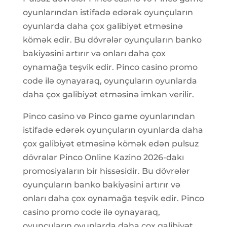
oyunlarından istifadə edərək oyunçuların
oyunlarda daha çox galibiyət etməsinə
kömək edir. Bu dövrələr oyunçuların banko
bakiyəsini artırır və onları daha çox
oynamağa teşvik edir. Pinco casino promo
code ilə oynayaraq, oyunçuların oyunlarda
daha çox galibiyət etməsinə imkan verilir.
Pinco casino və Pinco game oyunlarından
istifadə edərək oyunçuların oyunlarda daha
çox galibiyət etməsinə kömək edən pulsuz
dövrələr Pinco Online Kazino 2026-dakı
promosiyaların bir hissəsidir. Bu dövrələr
oyunçuların banko bakiyəsini artırır və
onları daha çox oynamağa teşvik edir. Pinco
casino promo code ilə oynayaraq,
oyunçuların oyunlarda daha çox galibiyət