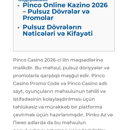
Pinco Online Kazino 2026
– Pulsuz Dövrələr və
Promolar
Pulsuz Dövrələrın
Nəticələri və Kifayəti
Pinco Casino 2026-ci ilin məqsədlərinə
malikdir. Bu məhsul, pulsuz döriyyələr və
promolarla qarşılıqlı məşğul edir. Pinco
Casino Promo Code və Pinco Casino adlı
sayt, oyunçuların məhsulunun təhlili və
istifadəsinin kolaylaşdırılması üçün
təhlükəsiz və mürəkkəb bir platforma
çevirmək üçün hazırlanmışdır. Pinko Az və
Пинко adlarda da bu məhsulun