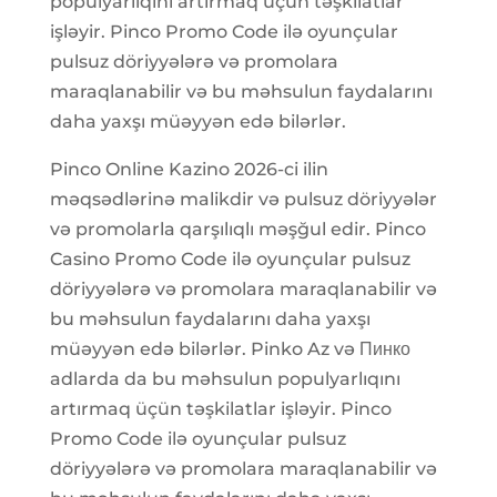
populyarlıqını artırmaq üçün təşkilatlar
işləyir. Pinco Promo Code ilə oyunçular
pulsuz döriyyələrə və promolara
maraqlanabilir və bu məhsulun faydalarını
daha yaxşı müəyyən edə bilərlər.
Pinco Online Kazino 2026-ci ilin
məqsədlərinə malikdir və pulsuz döriyyələr
və promolarla qarşılıqlı məşğul edir. Pinco
Casino Promo Code ilə oyunçular pulsuz
döriyyələrə və promolara maraqlanabilir və
bu məhsulun faydalarını daha yaxşı
müəyyən edə bilərlər. Pinko Az və Пинко
adlarda da bu məhsulun populyarlıqını
artırmaq üçün təşkilatlar işləyir. Pinco
Promo Code ilə oyunçular pulsuz
döriyyələrə və promolara maraqlanabilir və