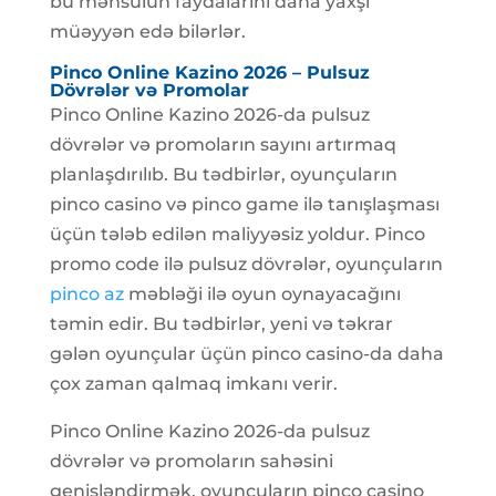
bu məhsulun faydalarını daha yaxşı
müəyyən edə bilərlər.
Pinco Online Kazino 2026 – Pulsuz
Dövrələr və Promolar
Pinco Online Kazino 2026-da pulsuz
dövrələr və promoların sayını artırmaq
planlaşdırılıb. Bu tədbirlər, oyunçuların
pinco casino və pinco game ilə tanışlaşması
üçün tələb edilən maliyyəsiz yoldur. Pinco
promo code ilə pulsuz dövrələr, oyunçuların
pinco az
məbləği ilə oyun oynayacağını
təmin edir. Bu tədbirlər, yeni və təkrar
gələn oyunçular üçün pinco casino-da daha
çox zaman qalmaq imkanı verir.
Pinco Online Kazino 2026-da pulsuz
dövrələr və promoların sahəsini
genişləndirmək, oyunçuların pinco casino