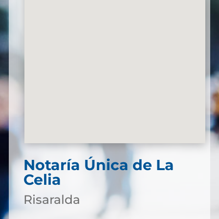
Notaría Única de La
Celia
Risaralda