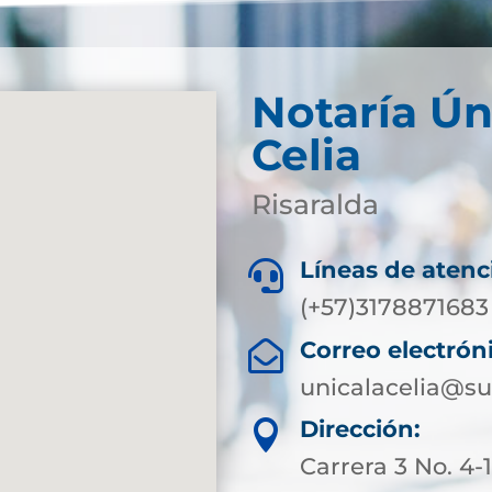
Notaría Ún
Celia
Risaralda
Líneas de atenc

(+57)3178871683
Correo electrón

unicalacelia@su
Dirección:

Carrera 3 No. 4-