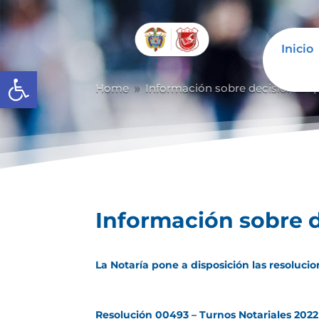
Inicio
Abrir barra de herramientas
Home
Información sobre decisiones qu
9
Información sobre d
La Notaría pone a disposición las resoluc
Resolución 00493 – Turnos Notariales 2022