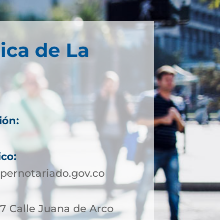
ica de La
ión:
ico:
pernotariado.gov.co
17 Calle Juana de Arco