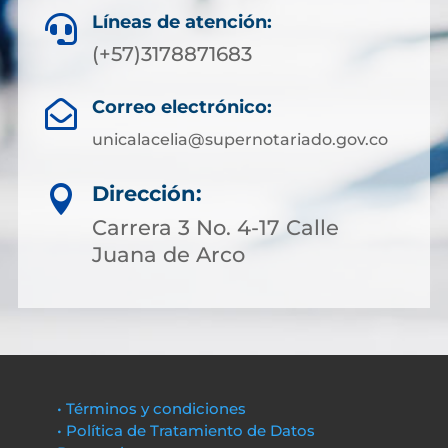
Líneas de atención:

(+57)3178871683
Correo electrónico:

unicalacelia@supernotariado.gov.co
Dirección:

Carrera 3 No. 4-17 Calle
Juana de Arco
• Términos y condiciones
• Política de Tratamiento de Datos