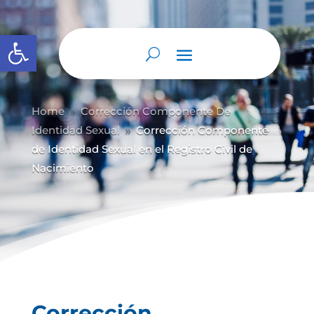
Abrir barra de herramientas
Home
Corrección Componente De
9
Identidad Sexual
Corrección Componente
9
de Identidad Sexual en el Registro Civil de
Nacimiento
Corrección