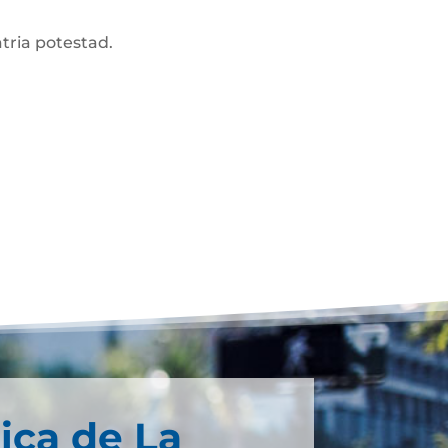
atria potestad.
ica de La