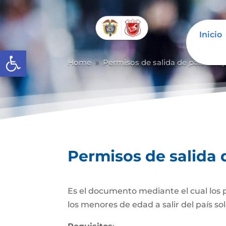
Inicio
Abrir barra de herramientas
Home
Permisos de salida de país temp
9
Permisos de salida 
Es el documento mediante el cual los pa
los menores de edad a salir del país so