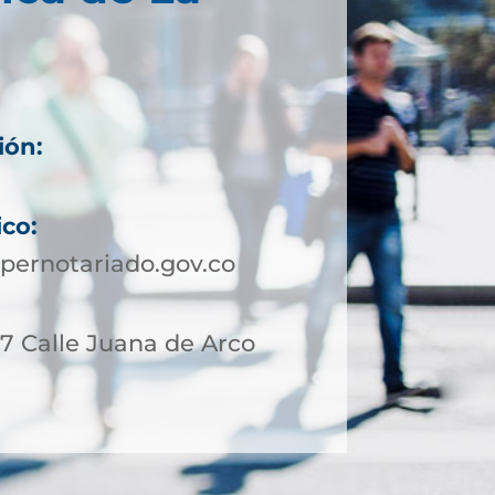
ión:
ico:
pernotariado.gov.co
17 Calle Juana de Arco