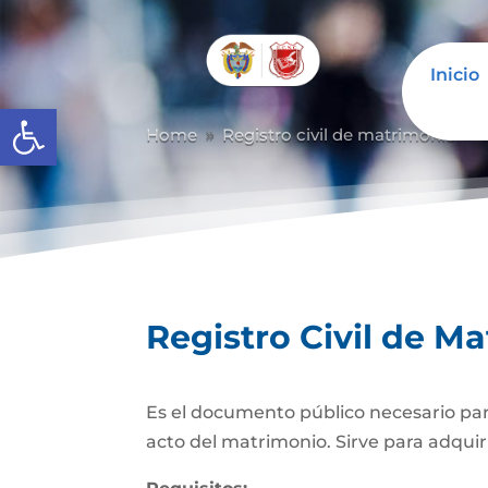
Inicio
Abrir barra de herramientas
Home
Registro civil de matrimonio
9
9
Registro Civil de M
Es el documento público necesario para
acto del matrimonio. Sirve para adquiri