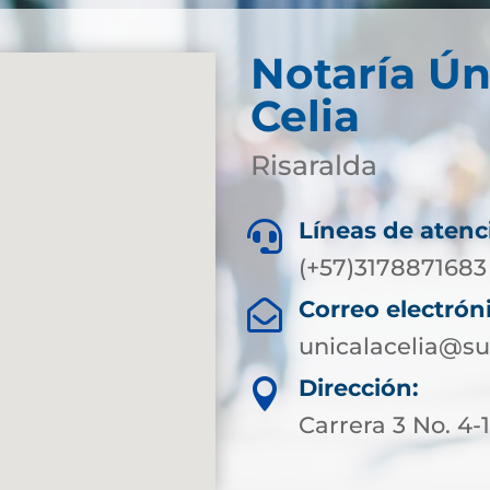
Notaría Ún
Celia
Risaralda
Líneas de atenc

(+57)3178871683
Correo electrón

unicalacelia@su
Dirección:

Carrera 3 No. 4-