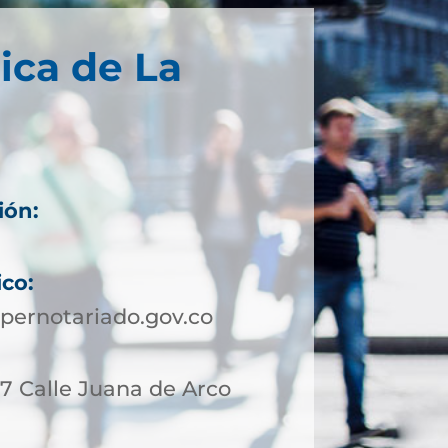
ica de La
ión:
ico:
pernotariado.gov.co
17 Calle Juana de Arco