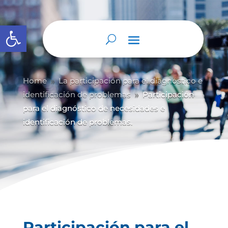
Abrir barra de herramientas
Home
La participación para el diagnóstico e
9
identificación de problemas
Participación
9
para el diagnóstico de necesidades e
identificación de problemas.
Participación para el