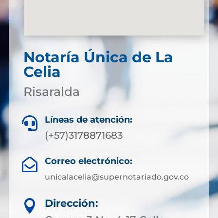
Notaría Única de La
Celia
Risaralda
Líneas de atención:

(+57)3178871683
Correo electrónico:

unicalacelia@supernotariado.gov.co
Dirección:
