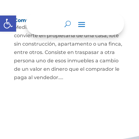
Abrir barra de herramientas
Compraventa de inmuebles
Mediante este contrato, una persona se
convierte en propietaria de una casa, lote
sin construcción, apartamento o una finca,
entre otros. Consiste en traspasar a otra
persona uno de esos inmuebles a cambio
de un valor en dinero que el comprador le
paga al vendedor....