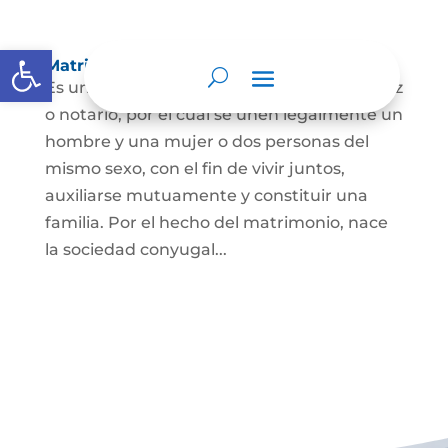
Abrir barra de herramientas
Matrimonio Civil
Es un contrato solemne celebrado ante juez
o notario, por el cual se unen legalmente un
hombre y una mujer o dos personas del
mismo sexo, con el fin de vivir juntos,
auxiliarse mutuamente y constituir una
familia. Por el hecho del matrimonio, nace
la sociedad conyugal...