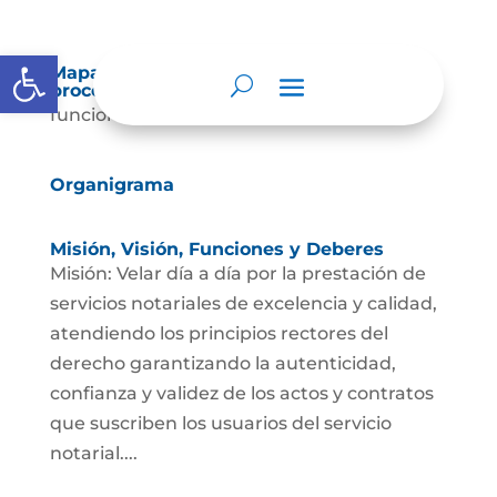
Abrir barra de herramientas
Mapas y cartas descriptivas de los
procesos
funciones-de-la-notariaDescarga
Organigrama
Misión, Visión, Funciones y Deberes
Misión: Velar día a día por la prestación de
servicios notariales de excelencia y calidad,
atendiendo los principios rectores del
derecho garantizando la autenticidad,
confianza y validez de los actos y contratos
que suscriben los usuarios del servicio
notarial....