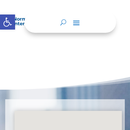
Abrir barra de herramientas
Normatividad especial que les aplique de
interés.