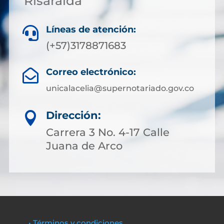
Risaralda
Líneas de atención:

(+57)3178871683
Correo electrónico:

unicalacelia@supernotariado.gov.co
Dirección:

Carrera 3 No. 4-17 Calle
Juana de Arco
• Términos y condiciones