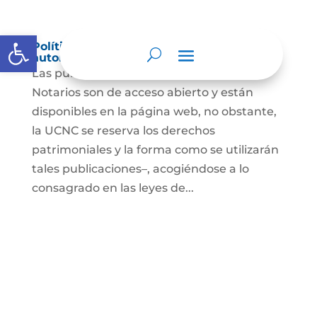
Abrir barra de herramientas
Política de derechos de autor y/o
autorización de uso sobre los contenidos
Las publicaciones de la UCNC y de los
Notarios son de acceso abierto y están
disponibles en la página web, no obstante,
la UCNC se reserva los derechos
patrimoniales y la forma como se utilizarán
tales publicaciones–, acogiéndose a lo
consagrado en las leyes de...