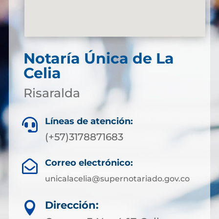
Notaría Única de La
Celia
Risaralda
Líneas de atención:

(+57)3178871683
Correo electrónico:

unicalacelia@supernotariado.gov.co
Dirección:
